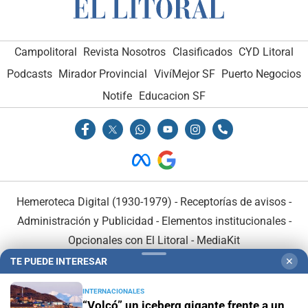
Campolitoral
Revista Nosotros
Clasificados
CYD Litoral
Podcasts
Mirador Provincial
VivíMejor SF
Puerto Negocios
Notife
Educacion SF
Hemeroteca Digital (1930-1979)
-
Receptorías de avisos
-
Administración y Publicidad
-
Elementos institucionales
-
Opcionales con El Litoral
-
MediaKit
TE PUEDE INTERESAR
✕
El Litoral es miembro de:
INTERNACIONALES
“Volcó” un iceberg gigante frente a un