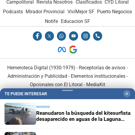
Campolitoral
Revista Nosotros
Clasificados
CYD Litoral
Podcasts
Mirador Provincial
VivíMejor SF
Puerto Negocios
Notife
Educacion SF
Hemeroteca Digital (1930-1979)
-
Receptorías de avisos
-
Administración y Publicidad
-
Elementos institucionales
-
Opcionales con El Litoral
-
MediaKit
TE PUEDE INTERESAR
✕
El Litoral es miembro de:
SUCESOS
Reanudaron la búsqueda del kitesurfista
desaparecido en aguas de la Laguna
Setúbal