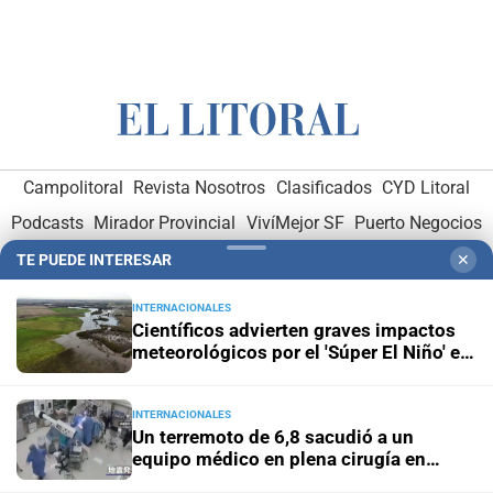
Campolitoral
Revista Nosotros
Clasificados
CYD Litoral
Podcasts
Mirador Provincial
VivíMejor SF
Puerto Negocios
Notife
Educacion SF
TE PUEDE INTERESAR
✕
INTERNACIONALES
Científicos advierten graves impactos
meteorológicos por el 'Súper El Niño' en
América Latina
INTERNACIONALES
Hemeroteca Digital (1930-1979)
-
Receptorías de avisos
-
Un terremoto de 6,8 sacudió a un
Administración y Publicidad
-
Elementos institucionales
-
equipo médico en plena cirugía en
Japón
Opcionales con El Litoral
-
MediaKit