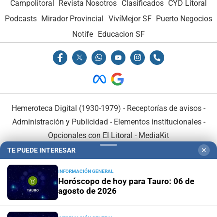
Campolitoral
Revista Nosotros
Clasificados
CYD Litoral
Podcasts
Mirador Provincial
VivíMejor SF
Puerto Negocios
Notife
Educacion SF
Hemeroteca Digital (1930-1979)
-
Receptorías de avisos
-
Administración y Publicidad
-
Elementos institucionales
-
Opcionales con El Litoral
-
MediaKit
TE PUEDE INTERESAR
✕
El Litoral es miembro de:
INFORMACIÓN GENERAL
Horóscopo de hoy para Tauro: 06 de
agosto de 2026