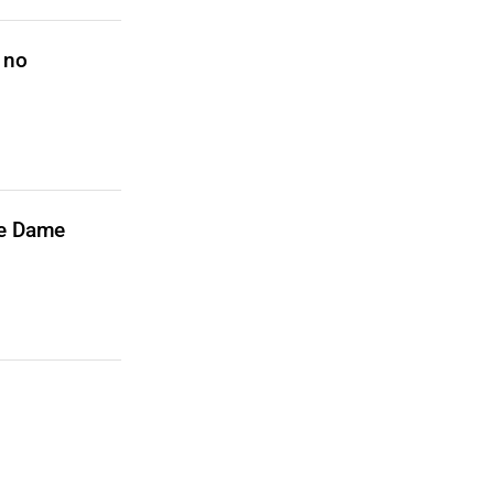
 no
re Dame