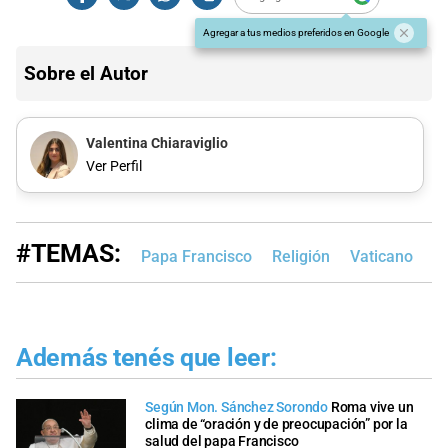
Agregar a tus medios preferidos en Google
Sobre el Autor
Valentina Chiaraviglio
Ver Perfil
#TEMAS:
Papa Francisco
Religión
Vaticano
R
Además tenés que leer:
Según Mon. Sánchez Sorondo
Roma vive un
clima de “oración y de preocupación” por la
salud del papa Francisco