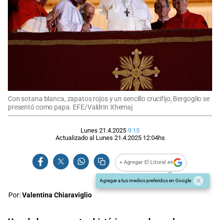
Con sotana blanca, zapatos rojos y un sencillo crucifijo, Bergoglio se
presentó como papa. EFE/Valdrin Xhemaj
Lunes 21.4.2025
9:15
Actualizado al
Lunes 21.4.2025
12:04
hs
+ Agregar El Litoral en
Agregar a tus medios preferidos en Google
Por:
Valentina Chiaraviglio