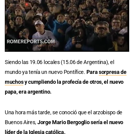
0
seconds
Siendo las 19.06 locales (15.06 de Argentina), el
of
1
mundo ya tenía un nuevo Pontífice.
Para
sorpresa de
minute,
32
muchos
y cumpliendo la profecía de otros, el nuevo
seconds
papa, era argentino.
Una hora más tarde, se conoció que el arzobispo de
Buenos Aires,
Jorge Mario Bergoglio sería el nuevo
líder de la
Iglesia católica.