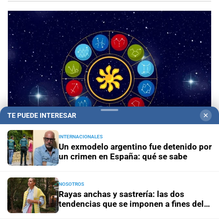
TE PUEDE INTERESAR
✕
INTERNACIONALES
Un exmodelo argentino fue detenido por
un crimen en España: qué se sabe
Panorama astrológico
Horóscopo de hoy 8 de
agosto de 2026
NOSOTROS
Rayas anchas y sastrería: las dos
Horóscopo del día
Horóscopo de hoy para Piscis: 08 de
tendencias que se imponen a fines del
agosto de 2026
invierno