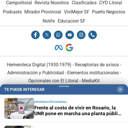
Campolitoral
Revista Nosotros
Clasificados
CYD Litoral
Podcasts
Mirador Provincial
VivíMejor SF
Puerto Negocios
Notife
Educacion SF
Hemeroteca Digital (1930-1979)
-
Receptorías de avisos
-
Administración y Publicidad
-
Elementos institucionales
-
Opcionales con El Litoral
-
MediaKit
TE PUEDE INTERESAR
✕
El Litoral es miembro de:
INFORMACIÓN GENERAL
Frente al costo de vivir en Rosario, la
UNR pone en marcha una planta pública
de alimentos