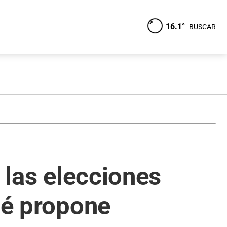
16.1°
BUSCAR
 las elecciones
ué propone