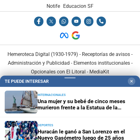
Notife
Educacion SF
Hemeroteca Digital (1930-1979)
-
Receptorías de avisos
-
Administración y Publicidad
-
Elementos institucionales
-
Opcionales con El Litoral
-
MediaKit
TE PUEDE INTERESAR
✕
El Litoral es miembro de:
INTERNACIONALES
Una mujer y su bebé de cinco meses
murieron frente a la Estatua de la
Libertad
DEPORTES
En Asociación con:
Huracán le ganó a San Lorenzo en el
Nuevo Gasómetro luego de 25 años