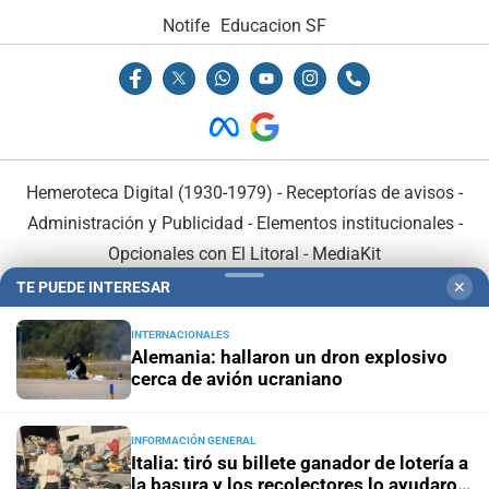
Notife
Educacion SF
Hemeroteca Digital (1930-1979)
-
Receptorías de avisos
-
Administración y Publicidad
-
Elementos institucionales
-
Opcionales con El Litoral
-
MediaKit
TE PUEDE INTERESAR
✕
El Litoral es miembro de:
INTERNACIONALES
Alemania: hallaron un dron explosivo
cerca de avión ucraniano
INFORMACIÓN GENERAL
En Asociación con:
Italia: tiró su billete ganador de lotería a
la basura y los recolectores lo ayudaron