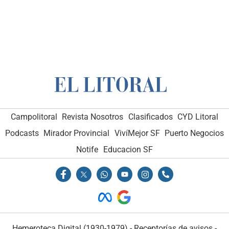
Campolitoral
Revista Nosotros
Clasificados
CYD Litoral
Podcasts
Mirador Provincial
VivíMejor SF
Puerto Negocios
Notife
Educacion SF
Hemeroteca Digital (1930-1979)
-
Receptorías de avisos
-