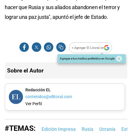
hacer que Rusia y sus aliados abandonen el terror y
lograr una paz justa", apuntó el jefe de Estado.
+ Agregar El Litoral en
Agregar a tus medios preferidos en Google
Sobre el Autor
Redacción EL
contenidos@ellitoral.com
Ver Perfil
#TEMAS:
Edición Impresa
Rusia
Ucrania
Esta