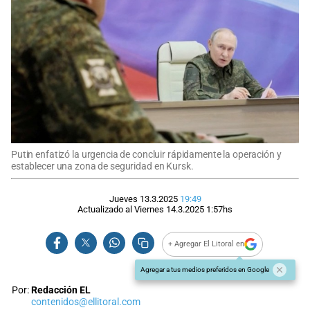
Putin enfatizó la urgencia de concluir rápidamente la operación y
establecer una zona de seguridad en Kursk.
Jueves 13.3.2025
19:49
Actualizado al
Viernes 14.3.2025
1:57
hs
+ Agregar El Litoral en
Agregar a tus medios preferidos en Google
Por:
Redacción EL
contenidos@ellitoral.com