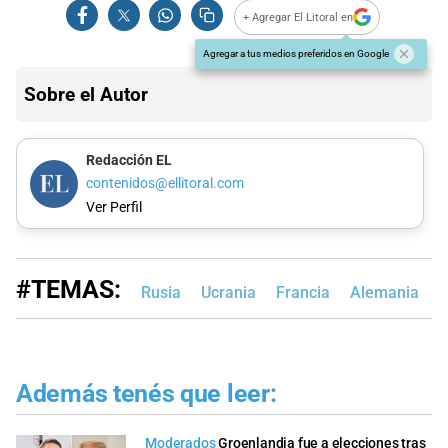
+ Agregar El Litoral en
Agregar a tus medios preferidos en Google
Sobre el Autor
Redacción EL
contenidos@ellitoral.com
Ver Perfil
#TEMAS:
Rusia
Ucrania
Francia
Alemania
I
Además tenés que leer:
Moderados
Groenlandia fue a elecciones tras