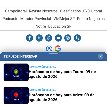
Campolitoral
Revista Nosotros
Clasificados
CYD Litoral
Podcasts
Mirador Provincial
VivíMejor SF
Puerto Negocios
Notife
Educacion SF
TE PUEDE INTERESAR
✕
Hemeroteca Digital (1930-1979)
-
Receptorías de avisos
-
INFORMACIÓN GENERAL
Administración y Publicidad
-
Elementos institucionales
-
Horóscopo de hoy para Tauro: 09 de
agosto de 2026
Opcionales con El Litoral
-
MediaKit
El Litoral es miembro de:
INFORMACIÓN GENERAL
Horóscopo de hoy para Aries: 09 de
agosto de 2026