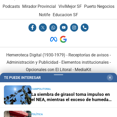
Podcasts
Mirador Provincial
VivíMejor SF
Puerto Negocios
Notife
Educacion SF
Hemeroteca Digital (1930-1979)
-
Receptorías de avisos
-
Administración y Publicidad
-
Elementos institucionales
-
Opcionales con El Litoral
-
MediaKit
TE PUEDE INTERESAR
✕
El Litoral es miembro de:
CAMPOLITORAL
La siembra de girasol toma impulso en
el NEA, mientras el exceso de humedad
condiciona la campaña
POLÍTICA