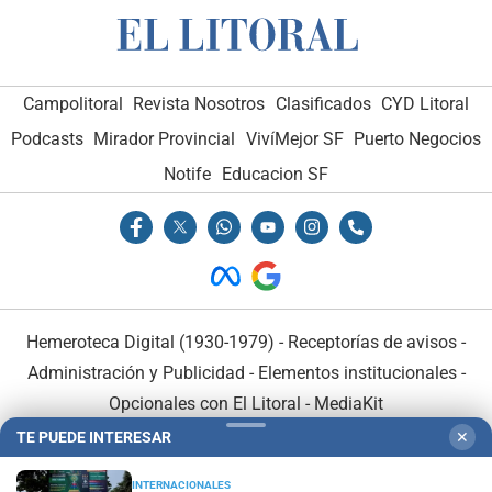
Campolitoral
Revista Nosotros
Clasificados
CYD Litoral
Podcasts
Mirador Provincial
VivíMejor SF
Puerto Negocios
Notife
Educacion SF
Hemeroteca Digital (1930-1979)
-
Receptorías de avisos
-
Administración y Publicidad
-
Elementos institucionales
-
Opcionales con El Litoral
-
MediaKit
TE PUEDE INTERESAR
✕
El Litoral es miembro de:
INTERNACIONALES