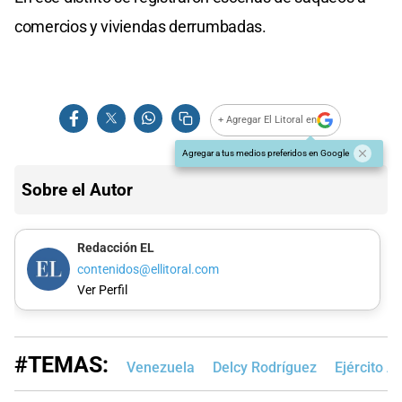
comercios y viviendas derrumbadas.
+ Agregar El Litoral en
Agregar a tus medios preferidos en Google
Sobre el Autor
Redacción EL
contenidos@ellitoral.com
Ver Perfil
#TEMAS:
Venezuela
Delcy Rodríguez
Ejército A