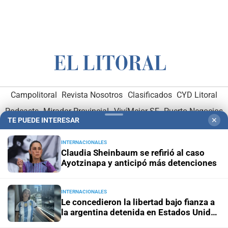
Campolitoral
Revista Nosotros
Clasificados
CYD Litoral
Podcasts
Mirador Provincial
VivíMejor SF
Puerto Negocios
TE PUEDE INTERESAR
✕
Notife
Educacion SF
INTERNACIONALES
Claudia Sheinbaum se refirió al caso
Ayotzinapa y anticipó más detenciones
INTERNACIONALES
Le concedieron la libertad bajo fianza a
Hemeroteca Digital (1930-1979)
-
Receptorías de avisos
-
la argentina detenida en Estados Unidos
Administración y Publicidad
-
Elementos institucionales
-
por el ICE