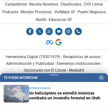
Campolitoral
Revista Nosotros
Clasificados
CYD Litoral
Podcasts
Mirador Provincial
VivíMejor SF
Puerto Negocios
Notife
Educacion SF
Hemeroteca Digital (1930-1979)
-
Receptorías de avisos
-
Administración y Publicidad
-
Elementos institucionales
-
Opcionales con El Litoral
-
MediaKit
TE PUEDE INTERESAR
✕
El Litoral es miembro de:
INTERNACIONALES
Un helicóptero se estrelló mientras
combatía un incendio forestal en Utah