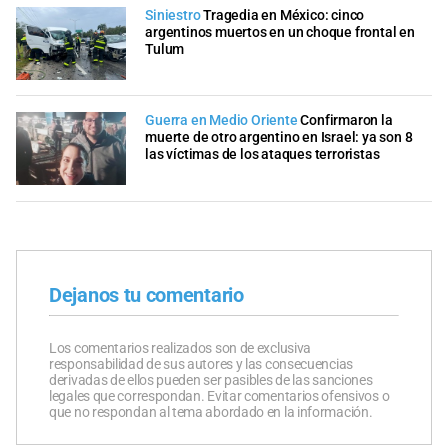
Siniestro
Tragedia en México: cinco
argentinos muertos en un choque frontal en
Tulum
Guerra en Medio Oriente
Confirmaron la
muerte de otro argentino en Israel: ya son 8
las víctimas de los ataques terroristas
Dejanos tu comentario
Los comentarios realizados son de exclusiva
responsabilidad de sus autores y las consecuencias
derivadas de ellos pueden ser pasibles de las sanciones
legales que correspondan. Evitar comentarios ofensivos o
que no respondan al tema abordado en la información.