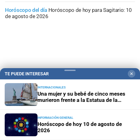
Horóscopo del día
Horóscopo de hoy para Sagitario: 10
de agosto de 2026
TE PUEDE INTERESAR
✕
INTERNACIONALES
Una mujer y su bebé de cinco meses
murieron frente a la Estatua de la
Libertad
Campolitoral
Revista Nosotros
Clasificados
CYD Litoral
Podcasts
Mirador Provincial
VivíMejor SF
Puerto Negocios
INFORMACIÓN GENERAL
Horóscopo de hoy 10 de agosto de
Notife
Educacion SF
2026