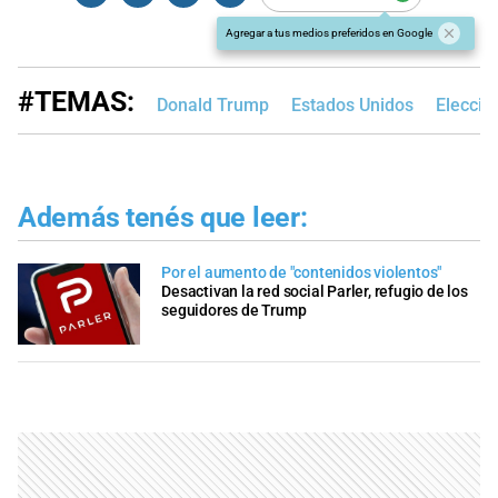
Agregar a tus medios preferidos en Google
#TEMAS:
Donald Trump
Estados Unidos
Eleccio
Además tenés que leer:
Por el aumento de "contenidos violentos"
Desactivan la red social Parler, refugio de los
seguidores de Trump