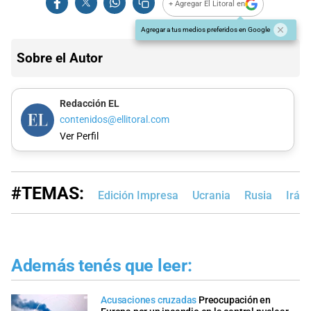
+ Agregar El Litoral en
Agregar a tus medios preferidos en Google
Sobre el Autor
Redacción EL
contenidos@ellitoral.com
Ver Perfil
#TEMAS:
Edición Impresa
Ucrania
Rusia
Irán
Además tenés que leer:
Acusaciones cruzadas
Preocupación en