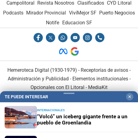
Campolitoral
Revista Nosotros
Clasificados
CYD Litoral
Podcasts
Mirador Provincial
VivíMejor SF
Puerto Negocios
Notife
Educacion SF
Hemeroteca Digital (1930-1979)
-
Receptorías de avisos
-
Administración y Publicidad
-
Elementos institucionales
-
Opcionales con El Litoral
-
MediaKit
TE PUEDE INTERESAR
✕
El Litoral es miembro de:
INTERNACIONALES
“Volcó” un iceberg gigante frente a un
pueblo de Groenlandia