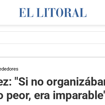
rededores
z: "Si no organizába
o peor, era imparable