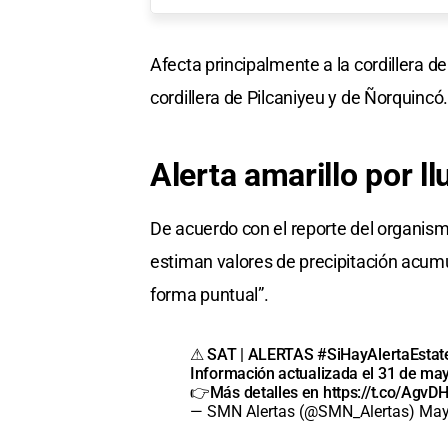
Afecta principalmente a la cordillera de
cordillera de Pilcaniyeu y de Ñorquincó.
Alerta amarillo por ll
De acuerdo con el reporte del organismo
estiman valores de precipitación acu
forma puntual”.
⚠ SAT | ALERTAS
#SiHayAlertaEstat
Información actualizada el 31 de may
👉Más detalles en
https://t.co/Agv
— SMN Alertas (@SMN_Alertas)
May