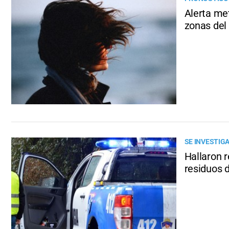
Alerta met
zonas del
SE INVESTIG
Hallaron 
residuos 