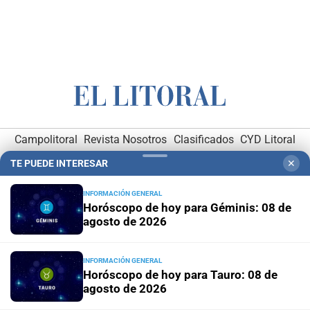
Campolitoral
Revista Nosotros
Clasificados
CYD Litoral
Podcasts
Mirador Provincial
VivíMejor SF
Puerto Negocios
TE PUEDE INTERESAR
✕
Notife
Educacion SF
INFORMACIÓN GENERAL
Horóscopo de hoy para Géminis: 08 de
agosto de 2026
INFORMACIÓN GENERAL
Horóscopo de hoy para Tauro: 08 de
agosto de 2026
Hemeroteca Digital (1930-1979)
-
Receptorías de avisos
-
Administración y Publicidad
-
Elementos institucionales
-