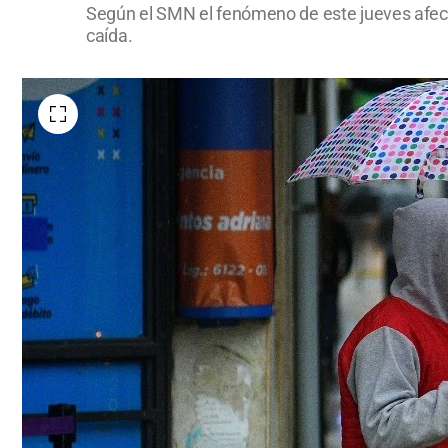
Según el SMN el fenómeno de este jueves afecta
caída.