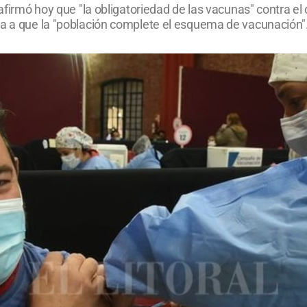
 afirmó hoy que "la obligatoriedad de las vacunas" contra e
da a que la "población complete el esquema de vacunación"