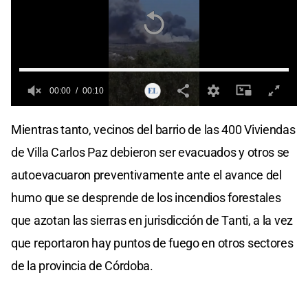
00:00
00:10
0
seconds
Mientras tanto, vecinos del barrio de las 400 Viviendas
of
0
de Villa Carlos Paz debieron ser evacuados y otros se
seconds
autoevacuaron preventivamente ante el avance del
humo que se desprende de los incendios forestales
que azotan las sierras en jurisdicción de Tanti, a la vez
que reportaron hay puntos de fuego en otros sectores
de la provincia de Córdoba.