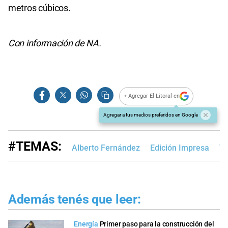
metros cúbicos.
Con información de NA.
+ Agregar El Litoral en
Agregar a tus medios preferidos en Google
#TEMAS:
Alberto Fernández
Edición Impresa
T
Además tenés que leer:
Energía
Primer paso para la construcción del