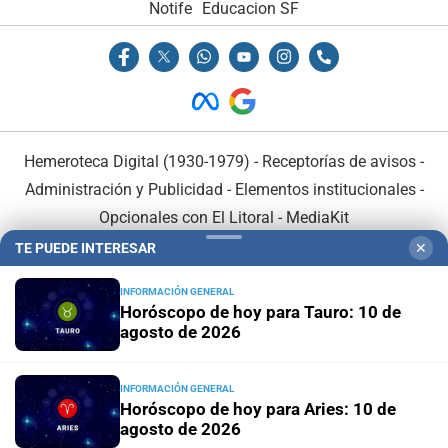
Notife
Educacion SF
Hemeroteca Digital (1930-1979)
-
Receptorías de avisos
-
Administración y Publicidad
-
Elementos institucionales
-
Opcionales con El Litoral
-
MediaKit
TE PUEDE INTERESAR
✕
El Litoral es miembro de:
INFORMACIÓN GENERAL
Horóscopo de hoy para Tauro: 10 de
agosto de 2026
INFORMACIÓN GENERAL
En Asociación con:
Horóscopo de hoy para Aries: 10 de
agosto de 2026