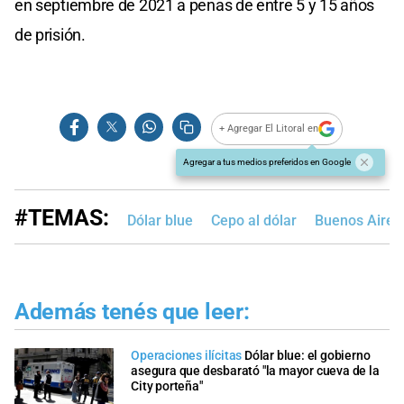
en septiembre de 2021 a penas de entre 5 y 15 años
de prisión.
+ Agregar El Litoral en
Agregar a tus medios preferidos en Google
#TEMAS:
Dólar blue
Cepo al dólar
Buenos Aires
Además tenés que leer:
Operaciones ilícitas
Dólar blue: el gobierno
asegura que desbarató "la mayor cueva de la
City porteña"