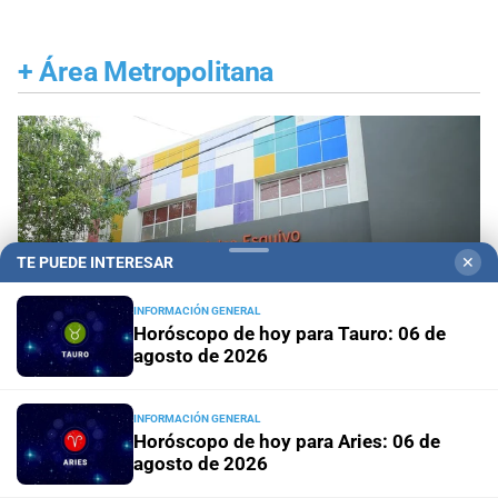
+
Área Metropolitana
TE PUEDE INTERESAR
✕
INFORMACIÓN GENERAL
Horóscopo de hoy para Tauro: 06 de
agosto de 2026
INFORMACIÓN GENERAL
Horóscopo de hoy para Aries: 06 de
Durante el Mes de las Infancias
La Fundación
agosto de 2026
Mateo Esquivo y Grupo Triferto impulsan una