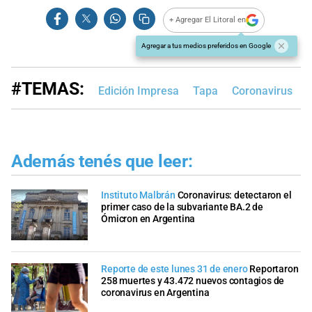
+ Agregar El Litoral en
Agregar a tus medios preferidos en Google
#TEMAS:
Edición Impresa
Tapa
Coronavirus
M
Además tenés que leer:
Instituto Malbrán
Coronavirus: detectaron el
primer caso de la subvariante BA.2 de
Ómicron en Argentina
Reporte de este lunes 31 de enero
Reportaron
258 muertes y 43.472 nuevos contagios de
coronavirus en Argentina