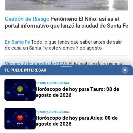
Gestión de Riesgo
Fenómeno El Niño: así es el
portal informativo que lanzó la ciudad de Santa Fe
En Santa Fe
Todo lo que tenés que saber antes de salir
de casa en Santa Fe este viernes 7 de agosto
Viernes 7 de agosto de 2026
El tránsito en la provincia
de Santa Fe; la información minuto a minuto
TE PUEDE INTERESAR
✕
INFORMACIÓN GENERAL
Aceleran el recambio de la flota
Santa Fe renovó más de
Horóscopo de hoy para Tauro: 08 de
70 colectivos y el 40% del servicio ya se presta con
agosto de 2026
unidades modernizadas
Pronóstico
Viernes con cielo despejado, frío por la
INFORMACIÓN GENERAL
Horóscopo de hoy para Aries: 08 de
mañana y máxima de 16°C en la ciudad de Santa Fe
agosto de 2026