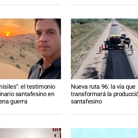
misiles": el testimonio
Nueva ruta 96: la vía que
inario santafesino en
transformará la producció
ena guerra
santafesino