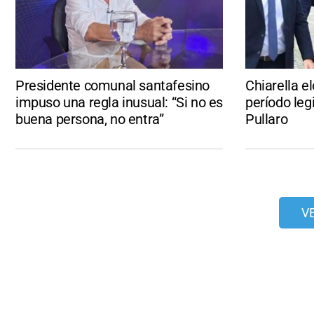
Presidente comunal santafesino
Chiarella el
impuso una regla inusual: “Si no es
período leg
buena persona, no entra”
Pullaro
V