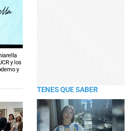
iarella
UCR y los
oderno y
TENES QUE SABER