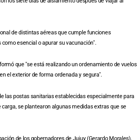
con los siete días de aislamiento después de viajar al
rsonal de distintas aéreas que cumple funciones
as como esencial o apurar su vacunación".
nformó que "se está realizando un ordenamiento de vuelos
 en el exterior de forma ordenada y segura".
e las postas sanitarias establecidas especialmente para
e carga, se plantearon algunas medidas extras que se
cipación de los gobernadores de Jujuy (Gerardo Morales),