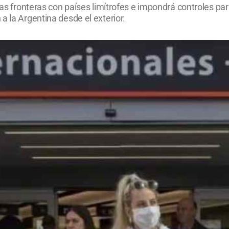
las fronteras con países limítrofes e impondrá controles pa
a la Argentina desde el exterior.