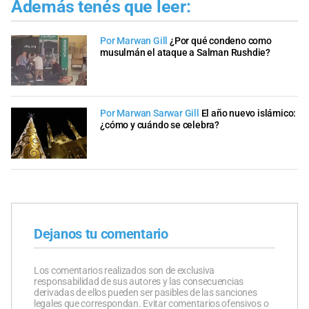
Además tenés que leer:
Por Marwan Gill
¿Por qué condeno como
musulmán el ataque a Salman Rushdie?
Por Marwan Sarwar Gill
El año nuevo islámico:
¿cómo y cuándo se celebra?
Dejanos tu comentario
Los comentarios realizados son de exclusiva
responsabilidad de sus autores y las consecuencias
derivadas de ellos pueden ser pasibles de las sanciones
legales que correspondan. Evitar comentarios ofensivos o