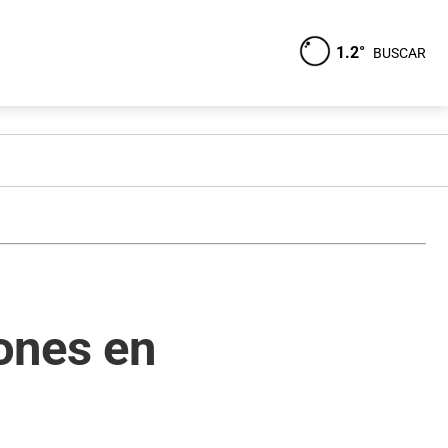
1.2°
BUSCAR
lones en