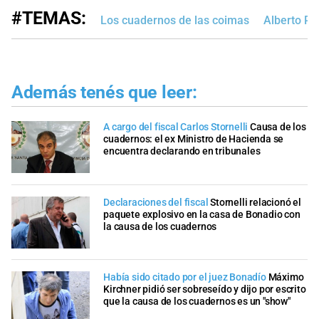
#TEMAS:
Los cuadernos de las coimas
Alberto P
Además tenés que leer:
A cargo del fiscal Carlos Stornelli
Causa de los
cuadernos: el ex Ministro de Hacienda se
encuentra declarando en tribunales
Declaraciones del fiscal
Stornelli relacionó el
paquete explosivo en la casa de Bonadio con
la causa de los cuadernos
Había sido citado por el juez Bonadío
Máximo
Kirchner pidió ser sobreseído y dijo por escrito
que la causa de los cuadernos es un "show"