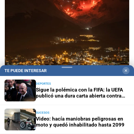
TE PUEDE INTERESAR
✕
Invierno fueguino
Ushuaia se iluminó con más de
100 antorchas en una tradicional bajada por el
DEPORTES
Sigue la polémica con la FIFA: la UEFA
cerro Martial
publicó una dura carta abierta contra
Infantino
Tenencia responsable
Perros potencialmente peligrosos
en Santa Fe: qué exige la ley, qué debe hacer el dueño y
SUCESOS
cómo actuar ante un ataque
Video: hacía maniobras peligrosas en
moto y quedó inhabilitado hasta 2099