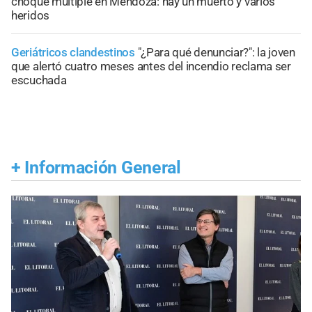
choque múltiple en Mendoza: hay un muerto y varios
heridos
Geriátricos clandestinos
"¿Para qué denunciar?": la joven
que alertó cuatro meses antes del incendio reclama ser
escuchada
+
Información General