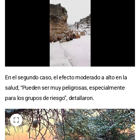
0
seconds
En el segundo caso, el efecto moderado a alto en la
of
0
salud; “Pueden ser muy peligrosas, especialmente
seconds
para los grupos de riesgo”, detallaron.