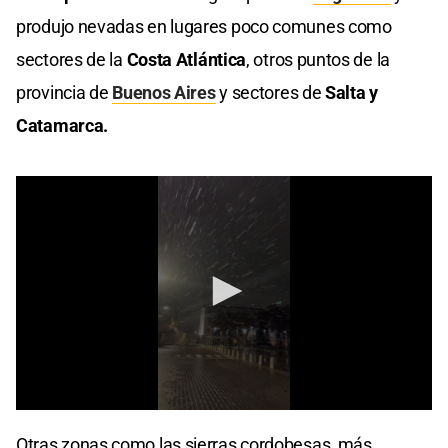
produjo nevadas en lugares poco comunes como
sectores de la
Costa Atlántica
, otros puntos de la
provincia de
Buenos Aires
y sectores de
Salta y
Catamarca.
0
seconds
Otras zonas como las sierras cordobesas, más