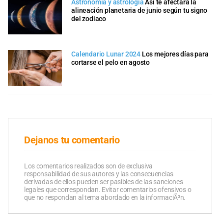
Astronomía y astrología
Así te afectará la
alineación planetaria de junio según tu signo
del zodiaco
Calendario Lunar 2024
Los mejores días para
cortarse el pelo en agosto
Dejanos tu comentario
Los comentarios realizados son de exclusiva
responsabilidad de sus autores y las consecuencias
derivadas de ellos pueden ser pasibles de las sanciones
legales que correspondan. Evitar comentarios ofensivos o
que no respondan al tema abordado en la informaciÃ³n.