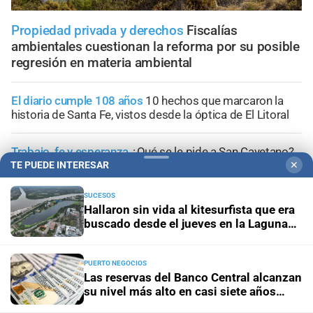
Propiedad privada y derechos
Fiscalías
ambientales cuestionan la reforma por su posible
regresión en materia ambiental
El diario cumple 108 años
10 hechos que marcaron la
historia de Santa Fe, vistos desde la óptica de El Litoral
Trabajo, fe y esperanza
¿Qué se le pide a San Cayetano?
La celebración del 7 de agosto que vuelve a reunir a miles
TE PUEDE INTERESAR
✕
de fieles
SUCESOS
Hallaron sin vida al kitesurfista que era
Panorama astrológico
Horóscopo de hoy 7 de agosto de
buscado desde el jueves en la Laguna
2026
Setúbal
PUERTO NEGOCIOS
Efemérides
Día Internacional de la Cerveza: por qué se
Las reservas del Banco Central alcanzan
celebra cada 7 agosto y cuál es el curioso origen de la
su nivel más alto en casi siete años
festividad
impulsadas por el boom exportador