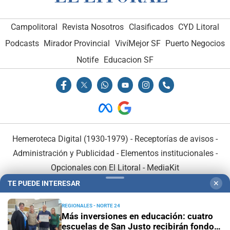
Campolitoral
Revista Nosotros
Clasificados
CYD Litoral
Podcasts
Mirador Provincial
VivíMejor SF
Puerto Negocios
Notife
Educacion SF
Hemeroteca Digital (1930-1979)
-
Receptorías de avisos
-
Administración y Publicidad
-
Elementos institucionales
-
Opcionales con El Litoral
-
MediaKit
TE PUEDE INTERESAR
✕
El Litoral es miembro de:
REGIONALES - NORTE 24
Más inversiones en educación: cuatro
escuelas de San Justo recibirán fondos