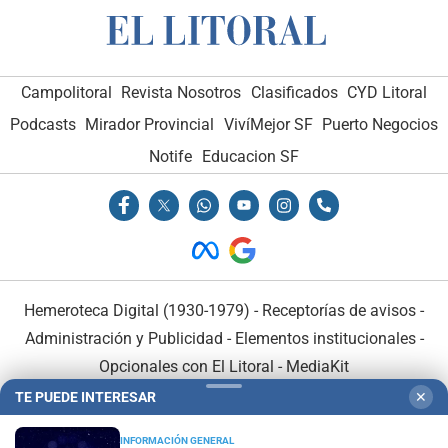
Campolitoral
Revista Nosotros
Clasificados
CYD Litoral
Podcasts
Mirador Provincial
VivíMejor SF
Puerto Negocios
Notife
Educacion SF
Hemeroteca Digital (1930-1979)
-
Receptorías de avisos
-
Administración y Publicidad
-
Elementos institucionales
-
Opcionales con El Litoral
-
MediaKit
TE PUEDE INTERESAR
✕
El Litoral es miembro de:
INFORMACIÓN GENERAL