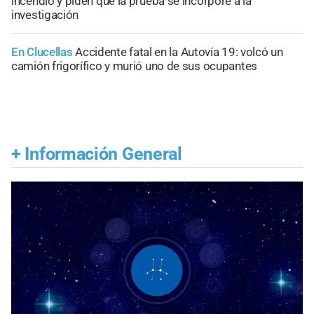
incendio y piden que la prueba se incorpore a la
investigación
En Clucellas
Accidente fatal en la Autovía 19: volcó un
camión frigorífico y murió uno de sus ocupantes
+
Información General