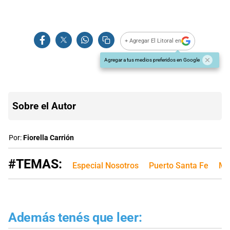
+ Agregar El Litoral en
Agregar a tus medios preferidos en Google
Sobre el Autor
Por:
Fiorella Carrión
#TEMAS:
Especial Nosotros
Puerto Santa Fe
Mo
Además tenés que leer: