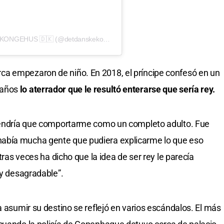
Una publicación compartida de DET DANSKE KONGEHUS 🇩🇰 (@detdanskekongehus)
a empezaron de niño. En 2018, el príncipe confesó en un
eaños
lo aterrador que le resultó enterarse que sería rey.
 tendría que comportarme como un completo adulto. Fue
abía mucha gente que pudiera explicarme lo que eso
otras veces ha dicho que la idea de ser rey le parecía
 y desagradable”.
a asumir su destino se reflejó en varios escándalos. El más