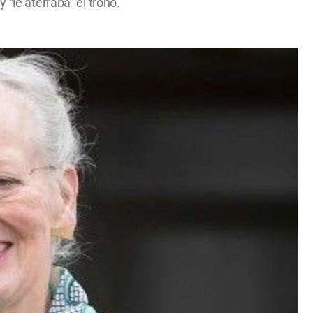
“le aterraba” el trono.