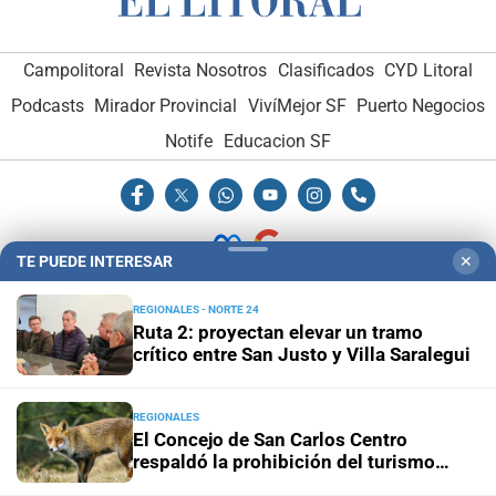
Campolitoral
Revista Nosotros
Clasificados
CYD Litoral
Podcasts
Mirador Provincial
VivíMejor SF
Puerto Negocios
Notife
Educacion SF
TE PUEDE INTERESAR
✕
Hemeroteca Digital (1930-1979)
-
Receptorías de avisos
-
REGIONALES - NORTE 24
Ruta 2: proyectan elevar un tramo
Administración y Publicidad
-
Elementos institucionales
-
crítico entre San Justo y Villa Saralegui
Opcionales con El Litoral
-
MediaKit
REGIONALES
El Litoral es miembro de:
El Concejo de San Carlos Centro
respaldó la prohibición del turismo
cinegético y la caza deportiva de aves