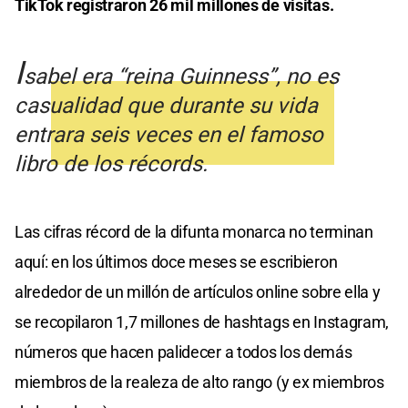
TikTok registraron 26 mil millones de visitas.
I
s
abel era “reina Guinness”, no es
casualidad que durante su vida
entrara seis veces en el famoso
libro de los récords
.
Las cifras récord de la difunta monarca no terminan
aquí: en los últimos doce meses se escribieron
alrededor de un millón de artículos online sobre ella y
se recopilaron 1,7 millones de hashtags en Instagram,
números que hacen palidecer a todos los demás
miembros de la realeza de alto rango (y ex miembros