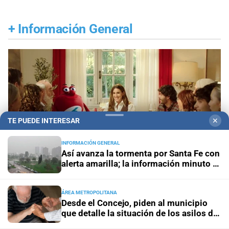
+
Información General
TE PUEDE INTERESAR
✕
INFORMACIÓN GENERAL
Así avanza la tormenta por Santa Fe con
alerta amarilla; la información minuto a
minuto
ÁREA METROPOLITANA
Desde el Concejo, piden al municipio
Sorteo Aniversario
Quini 6: pozo de $20.000
que detalle la situación de los asilos de
millones, con 3 millones de dólares del Siempre
ancianos en Santa Fe